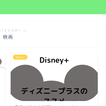
ATEGORY ―
映画
Disney+