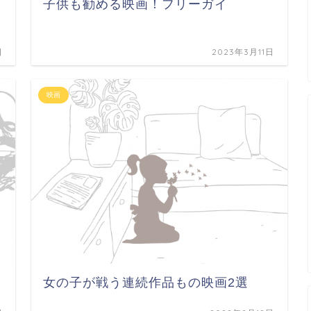
子供も勧める映画！フリーガイ
日
2023年3月11日
映画
】
女の子が戦う連続作品もの映画2選