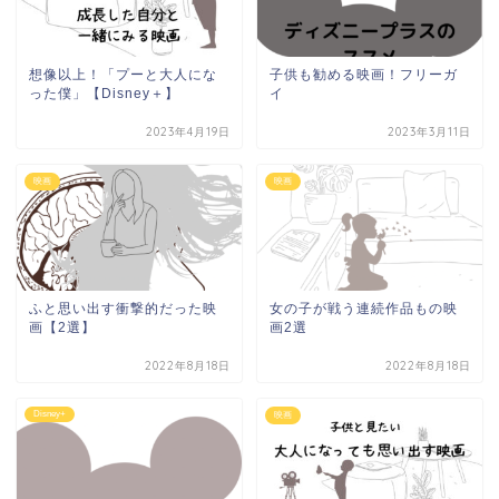
想像以上！「プーと大人にな
子供も勧める映画！フリーガ
った僕」【Disney＋】
イ
2023年4月19日
2023年3月11日
映画
映画
ふと思い出す衝撃的だった映
女の子が戦う連続作品もの映
画【2選】
画2選
2022年8月18日
2022年8月18日
Disney+
映画