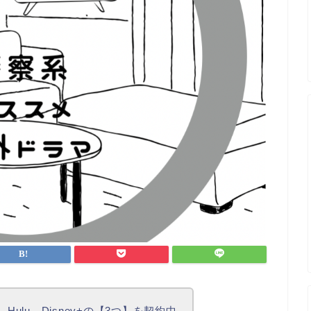
Hulu、Disney+の【3つ】を契約中