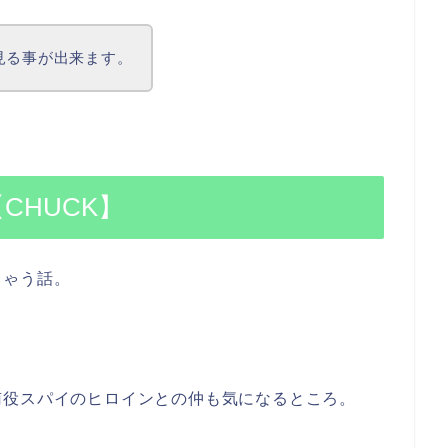
+で見る事が出来ます。
CHUCK】
ちゃう
話。
南役スパイのヒロインとの仲も気になるところ。