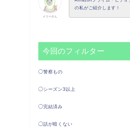
の私がご紹介します！
メリーさん
今回のフィルター
◯警察もの
◯シーズン3以上
◯完結済み
◯話が暗くない